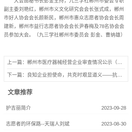
大会由秘书长彭金主持，九三学社郴州市委会专职
副主委刘艳红，郴州市义文化研究会会长张式成，郴州
市好人协会会长颜新民，郴州市惠众志愿者协会会长周
建新，郴州市益行志愿者协会会长尹春梅及78名协会会
员参加大会。（九三学社郴州市委员会 彭金、曹纳雄）
上一篇：郴州市医疗器械经营企业审查情况公示（第2017-015号（械）
下一篇：良知企业担使命，共克时艰显道义——抗击新冠肺炎疫情，九三学社郴州市委在行动（之十九）
文章推荐
护吉丽简介
2023-09-28
志愿者的环保路--天瑞人刘斌
2023-08-30