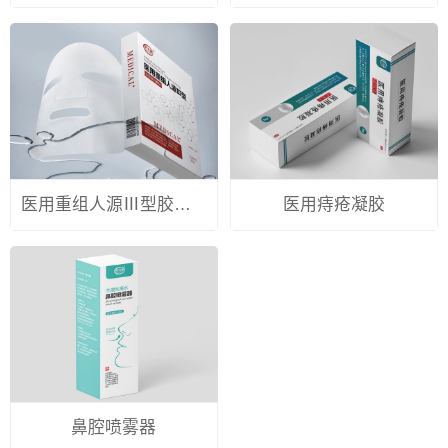
医用重组人源Ⅲ型胶原蛋白敷贴
医用痔疮凝胶
鼻腔喷雾器