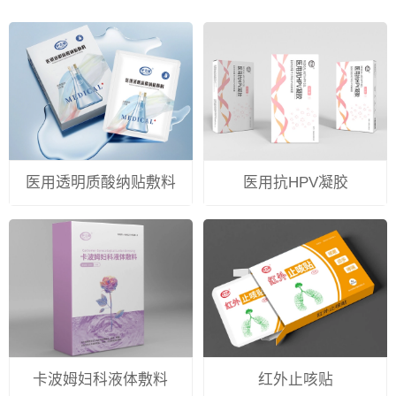
医用透明质酸纳贴敷料
医用抗HPV凝胶
卡波姆妇科液体敷料
红外止咳贴